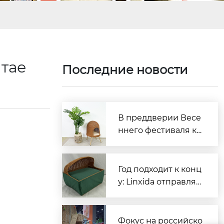
итае
Последние новости
В преддверии Весе
ннего фестиваля ко
мпания Linxida Pets
приглашает вас зар
анее оформить зака
Год подходит к конц
зы.
у: Linxida отправляе
т партию мебели дл
я домашних животн
ых за границу
Фокус на российско