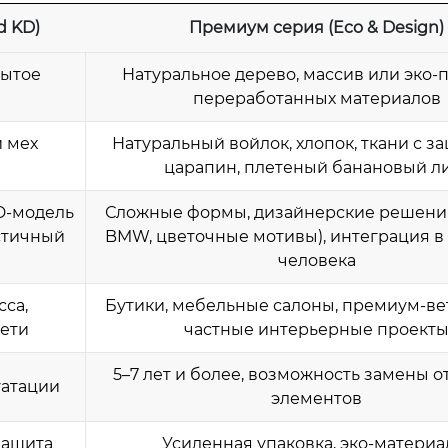
d KD)
Премиум серия (Eco & Design)
рытое
Натуральное дерево, массив или эко-п
переработанных материалов
 мех
Натуральный войлок, хлопок, ткани с з
царапин, плетеный банановый л
D-модель
Сложные формы, дизайнерские решения
истичный
BMW, цветочные мотивы), интеграция в
человека
са,
Бутики, мебельные салоны, премиум-ве
сети
частные интерьерные проект
5–7 лет и более, возможность замены о
уатации
элементов
защита
Усиленная упаковка, эко-материа