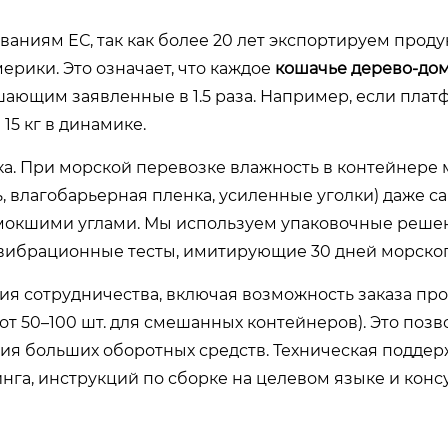
аниям ЕС, так как более 20 лет экспортируем прод
рики. Это означает, что каждое
кошачье дерево-до
ышающим заявленные в 1.5 раза. Например, если пла
 15 кг в динамике.
ка. При морской перевозке влажность в контейнере
ь, влагобарьерная пленка, усиленные уголки) даже с
змокшими углами. Мы используем упаковочные реше
 вибрационные тесты, имитирующие 30 дней морског
ия сотрудничества, включая возможность заказа пр
т 50–100 шт. для смешанных контейнеров). Это позв
ния больших оборотных средств. Техническая поддер
га, инструкций по сборке на целевом языке и конс