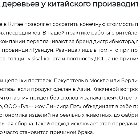
 деревьев у китайского производи
 в Китае позволяет сократить конечную стоимость 
их посредников. В нашей практике работы с ритейл
 компании переплачивают за бренд дистрибьютора, п
в провинции Гуандун. Разница лишь в том, что при п
 толщину sisal-каната и плотность ДСП, а не приним
ти цепочки поставок. Покупатель в Москве или Берли
тва», если продукт сделан в Азии. Ключевой вопро
 что партия придет без сколов и запаха клея». Ответ 
, ООО «Гуанчжоу Линсида Пэт» объединяет в себе п
эргономика изделий на реальных животных, до фабр
ьная сборка. Такой подход исключает этап передачи
 часто становится причиной брака.