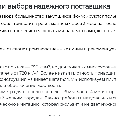
ии выбора надежного поставщика
 завода большинство закупщиков фокусируются толь
торая приводит к рекламациям через 3 месяца после
мика
определяется скрытыми параметрами, которые
уем от своих производственных линий и рекомендуе
дарт рынка — 650 кг/м³, но для тяжелых многоуровн
тель от 720 кг/м³. Более низкая плотность приводит 
онструкция начинает шататься. Мы используем плит
ля обеспечения жесткости.
метр для взрослых кошек — 6 мм. Канат 4 мм истир
тей мелким породам. Важно требовать натуральный с
ескую имитацию, которая скользит и не дает нужно