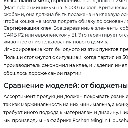
Класс ткани и метод крепления:
Ткань должна иметь
(Martindale) минимум на 15 000 циклов. Критическ
скобами, она должна быть посажена на клеевую ос
чтобы кошка не могла подрать обивку до основания
Сертификация клея:
Все деревянные элементы соби
CARB P2 или европейскому E1. Это гарантирует отс
животное от использования нового домика.
Игнорирование хотя бы одного из этих пунктов пр
Польши столкнулся с ситуацией, когда партия из 5
производитель сэкономил на клее, и изделия име
обошлось дороже самой партии.
Сравнение моделей: от бюджетн
Ассортимент продукции должен покрывать разные 
так как маржинальность на них минимальна, а кон
требует иного подхода к материалам и дизайну. Н
мы производим на фабрике Foshan Minglin Household