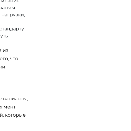
стирание
ваться
 нагрузки,
стандарту
уть
в из
го, что
ки
е варианты,
егмент
й, которые