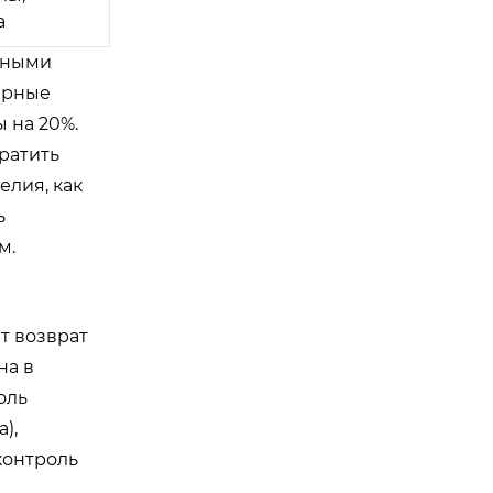
а
ьными
ярные
ы на 20%.
братить
елия, как
ь
м.
т возврат
на в
оль
),
контроль