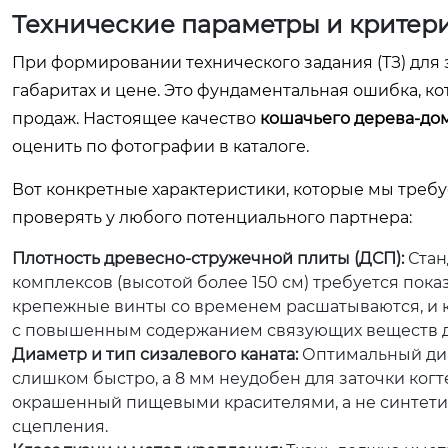
Технические параметры и критер
При формировании технического задания (ТЗ) для
габаритах и цене. Это фундаментальная ошибка, ко
продаж. Настоящее качество
кошачьего дерева-до
оценить по фотографии в каталоге.
Вот конкретные характеристики, которые мы треб
проверять у любого потенциального партнера:
Плотность древесно-стружечной плиты (ДСП):
Стан
комплексов (высотой более 150 см) требуется показа
крепежные винты со временем расшатываются, и к
с повышенным содержанием связующих веществ д
Диаметр и тип сизалевого каната:
Оптимальный диа
слишком быстро, а 8 мм неудобен для заточки ког
окрашенный пищевыми красителями, а не синтетич
сцепления.