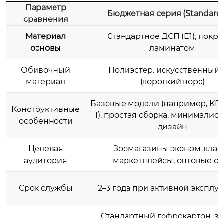
Параметр
Бюджетная серия (Standar
сравнения
Материал
Стандартное ДСП (E1), пок
основы
ламинатом
Обивочный
Полиэстер, искусственный
материал
(короткий ворс)
Базовые модели (например, K
Конструктивные
1), простая сборка, минимал
особенности
дизайн
Целевая
Зоомагазины эконом-клас
аудитория
маркетплейсы, оптовые 
Срок службы
2–3 года при активной экспл
Стандартный гофрокартон, 