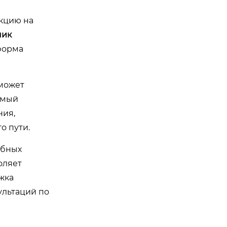
укцию на
мик
тформа
 может
амый
ния,
о пути.
обных
оляет
жка
ультаций по