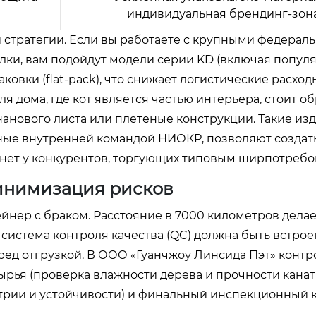
индивидуальная брендинг-зон
 стратегии. Если вы работаете с крупными федерал
лки, вам подойдут модели серии KD (включая попул
ковки (flat-pack), что снижает логистические расход
я дома, где кот является частью интерьера, стоит о
анового листа или плетеные конструкции. Такие изд
нные внутренней командой НИОКР, позволяют создат
 нет у конкурентов, торгующих типовым ширпотребо
минимизация рисков
нер с браком. Расстояние в 7000 километров делае
истема контроля качества (QC) должна быть встрое
еред отгрузкой. В ООО «Гуанчжоу Линсида Пэт» контр
сырья (проверка влажности дерева и прочности каната
трии и устойчивости) и финальный инспекционный 