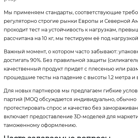
Мы применяем стандарты, соответствующие требов
регуляторно строгие рынки Европы и Северной Аме
проходит тест на устойчивость к нагрузкам, прев
рассчитана на 10 кг, мы тестируем её под нагрузкой
Важный момент, о котором часто забывают: упаков
достигать 90%. Без правильной защиты (силикагел
качественный продукт придет с плесенью или ра
прошедшие тесты на падение с высоты 1.2 метра и
Для новых партнеров мы предлагаем гибкие услов
партий (MOQ обсуждается индивидуально, обычно о
протестировать спрос и качество без заморажива
включает предоставление 3D-моделей для маркетин
таможенному оформлению.