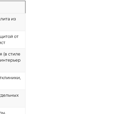
лита из
ащитой от
ист
 (в стиле
 интерьер
тклиники,
ы
тдельных
лы,