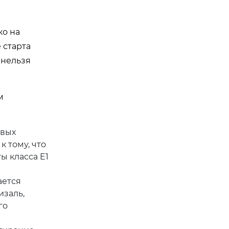
ко на
 старта
 нельзя
м
евых
к тому, что
ы класса E1
ается
изаль,
го