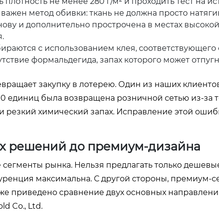
 плотность не менее 280 г/м² и проходить тест на и
и важен метод обивки: ткань не должна просто натяги
нову и дополнительно прострочена в местах высокой
.
раются с использованием клея, соответствующего 
утствие формальдегида, запах которого может отпугн
евращает закупку в лотерею. Один из наших клиенто
00 единиц была возвращена розничной сетью из-за то
ли резкий химический запах. Исправление этой ошиб
ых решений до премиум-дизайна
сегменты рынка. Нельзя предлагать только дешевы
куренция максимальна. С другой стороны, премиум-с
иже приведено сравнение двух основных направлени
 Co., Ltd.