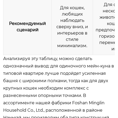
Для с
Для кошек,
неско
любящих
животн
наблюдать
Рекомендуемый
кошк
сверху вниз, и
сценарий
предпоч
интерьеров в
горизон
стиле
переме
минимализм.
иг
Анализируя эту таблицу, можно сделать
однозначный вывод: для одиночного мейн-куна в
типовой квартире лучше подойдет усиленная
башня с широкими полками, тогда как для двух
крупных кошек необходим комплекс с
разнесенными опорными точками. В
ассортименте нашей фабрики Foshan Minglin
Household Co., Ltd., расположенной в районе
Наньхай, мы производим оба типа конструкций,