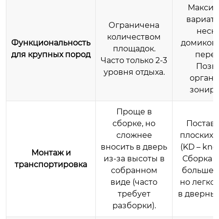
Максим
вариати
Ограничена
неск
количеством
Функциональность
домиков,
площадок.
для крупных пород
перех
Часто только 2-3
Позв
уровня отдыха.
органи
зониро
Проще в
сборке, но
Поставл
сложнее
плоских 
вносить в дверь
(KD – kno
Монтаж и
из-за высоты в
Сборка 
транспортировка
собранном
больше 
виде (часто
но легко
требует
в дверны
разборки).