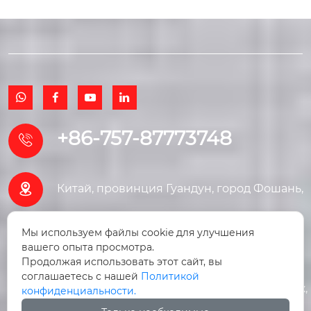




+86-757-87773748


Китай, провинция Гуандун, город Фошань,
район Саньшуй, улица Юньдунхай
Мы используем файлы cookie для улучшения
вашего опыта просмотра.
Наньфэн, дом 8, Торговый центр
Продолжая использовать этот сайт, вы
соглашаетесь с нашей
Политикой
строительных материалов Наньфэн, 1 этаж,
конфиденциальности.