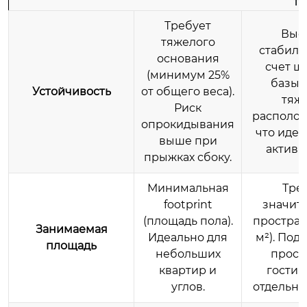
ти
Требует
Выс
тяжелого
стабиль
основания
счет ш
(минимум 25%
базы.
Устойчивость
от общего веса).
тяж
Риск
располож
опрокидывания
что идеа
выше при
активн
прыжках сбоку.
Минимальная
Тре
footprint
значит
(площадь пола).
пространс
Занимаемая
Идеально для
м²). Под
площадь
небольших
прост
квартир и
гостин
углов.
отдельны