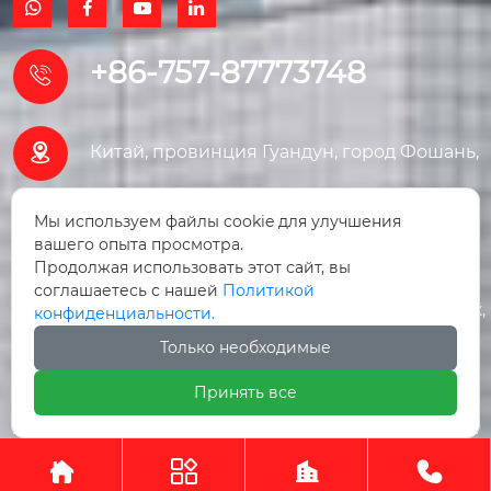




+86-757-87773748


Китай, провинция Гуандун, город Фошань,
район Саньшуй, улица Юньдунхай
Мы используем файлы cookie для улучшения
вашего опыта просмотра.
Наньфэн, дом 8, Торговый центр
Продолжая использовать этот сайт, вы
соглашаетесь с нашей
Политикой
строительных материалов Наньфэн, 1 этаж,
конфиденциальности.
Только необходимые
помещение F106.
Принять все




Авторское право©ООО Гуанчжоу Линсида Пэт