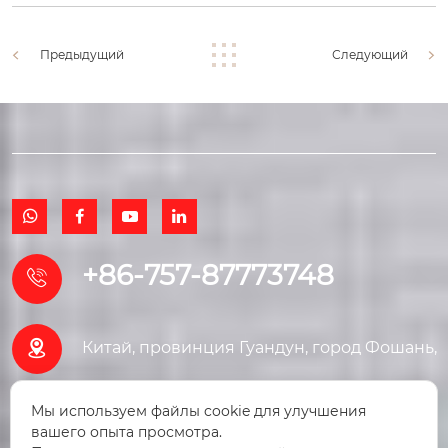
Предыдущий
Следующий




+86-757-87773748


Китай, провинция Гуандун, город Фошань,
район Саньшуй, улица Юньдунхай
Мы используем файлы cookie для улучшения
вашего опыта просмотра.
Наньфэн, дом 8, Торговый центр