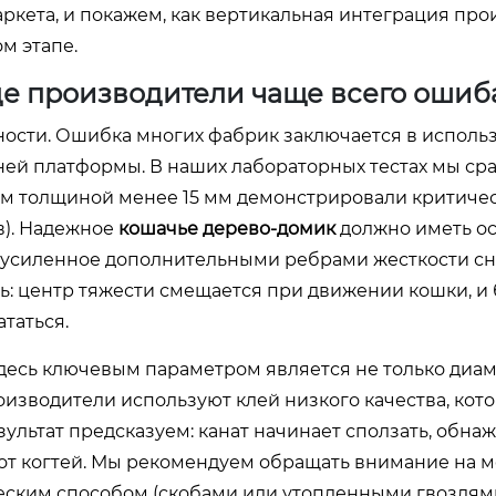
кета, и покажем, как вертикальная интеграция про
м этапе.
де производители чаще всего ошиб
ности. Ошибка многих фабрик заключается в исполь
ей платформы. В наших лабораторных тестах мы ср
ем толщиной менее 15 мм демонстрировали критиче
в). Надежное
кошачье дерево-домик
должно иметь о
то усиленное дополнительными ребрами жесткости сни
ь: центр тяжести смещается при движении кошки, и 
таться.
десь ключевым параметром является не только диаме
изводители используют клей низкого качества, кот
зультат предсказуем: канат начинает сползать, обна
от когтей. Мы рекомендуем обращать внимание на м
ческим способом (скобами или утопленными гвоздям