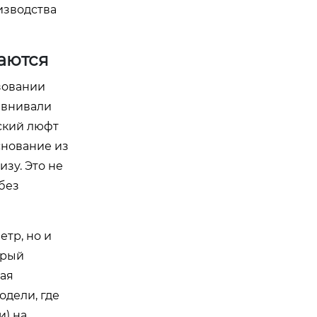
изводства
аются
зовании
авнивали
ский люфт
снование из
зу. Это не
без
тр, но и
орый
жая
одели, где
и) на