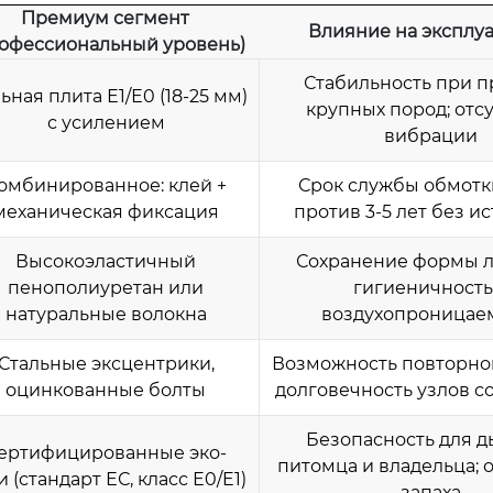
Премиум сегмент
Влияние на эксплу
офессиональный уровень)
Стабильность при 
ьная плита Е1/Е0 (18-25 мм)
крупных пород; отс
с усилением
вибрации
омбинированное: клей +
Срок службы обмотки
механическая фиксация
против 3-5 лет без и
Высокоэластичный
Сохранение формы л
пенополиуретан или
гигиеничность
натуральные волокна
воздухопроницае
Стальные эксцентрики,
Возможность повторно
оцинкованные болты
долговечность узлов 
Безопасность для 
ертифицированные эко-
питомца и владельца; 
и (стандарт ЕС, класс Е0/E1)
запаха