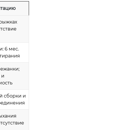
атацию
прыжках
утствие
: 6 мес.
стирания
ежанки;
 и
мость
й сборки и
соединения
дыхания
отсутствие