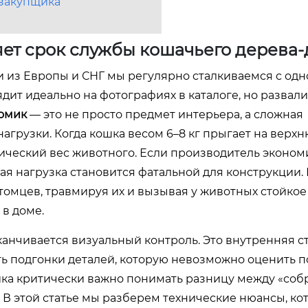
 закупщика
яет срок службы кошачьего дерева
 из Европы и СНГ мы регулярно сталкиваемся с одно
дит идеально на фотографиях в каталоге, но развал
омик
— это не просто предмет интерьера, а сложная
грузки. Когда кошка весом 6–8 кг прыгает на верх
ический вес животного. Если производитель экономи
кая нагрузка становится фатальной для конструкции.
томцев, травмируя их и вызывая у животных стойкое
в доме.
канчивается визуальный контроль. Это внутренняя с
ь подгонки деталей, которую невозможно оценить п
ика критически важно понимать разницу между «со
 В этой статье мы разберем технические нюансы, ко