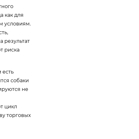
тного
а как для
м условиям.
ть,
а результат
т риска
 есть
ятся собаки
ируются не
т цикл
ву торговых