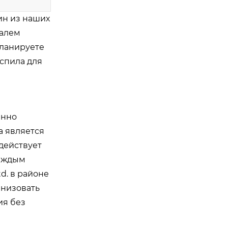
ин из наших
залем
планируете
спила для
енно
а является
действует
каждым
d. в районе
анизовать
ия без