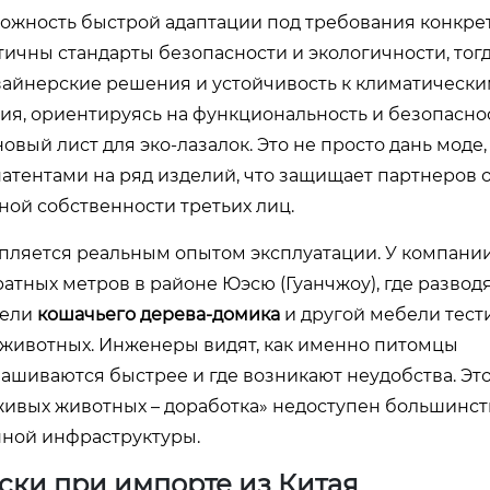
можность быстрой адаптации под требования конкре
ичны стандарты безопасности и экологичности, тогд
айнерские решения и устойчивость к климатически
я, ориентируясь на функциональность и безопаснос
вый лист для эко-лазалок. Это не просто дань моде, 
атентами на ряд изделий, что защищает партнеров о
ой собственности третьих лиц.
епляется реальным опытом эксплуатации. У компании
тных метров в районе Юэсю (Гуанчжоу), где развод
дели
кошачьего дерева-домика
и другой мебели тест
ни животных. Инженеры видят, как именно питомцы
ашиваются быстрее и где возникают неудобства. Это
живых животных – доработка» недоступен большинст
нной инфраструктуры.
иски при импорте из Китая