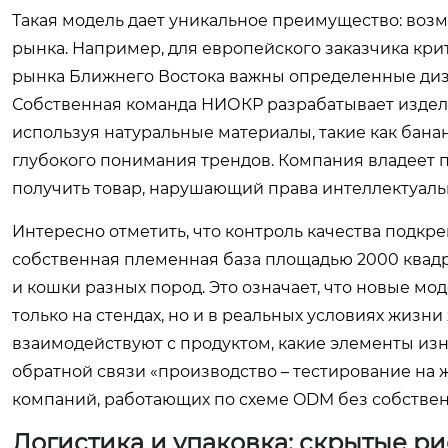
Такая модель дает уникальное преимущество: воз
рынка. Например, для европейского заказчика крит
рынка Ближнего Востока важны определенные диз
Собственная команда НИОКР разрабатывает издели
используя натуральные материалы, такие как банано
глубокого понимания трендов. Компания владеет п
получить товар, нарушающий права интеллектуальн
Интересно отметить, что контроль качества подкр
собственная племенная база площадью 2000 квадра
и кошки разных пород. Это означает, что новые мо
только на стендах, но и в реальных условиях жиз
взаимодействуют с продуктом, какие элементы изн
обратной связи «производство – тестирование на 
компаний, работающих по схеме ODM без собстве
Логистика и упаковка: скрытые р