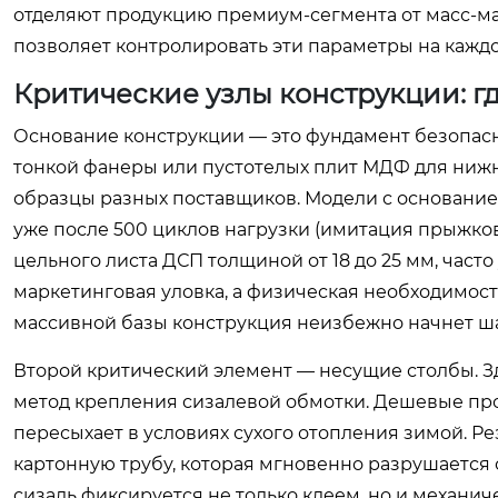
отделяют продукцию премиум-сегмента от масс-мар
позволяет контролировать эти параметры на каждо
Критические узлы конструкции: г
Основание конструкции — это фундамент безопас
тонкой фанеры или пустотелых плит МДФ для нижн
образцы разных поставщиков. Модели с основани
уже после 500 циклов нагрузки (имитация прыжко
цельного листа ДСП толщиной от 18 до 25 мм, час
маркетинговая уловка, а физическая необходимост
массивной базы конструкция неизбежно начнет ша
Второй критический элемент — несущие столбы. З
метод крепления сизалевой обмотки. Дешевые про
пересыхает в условиях сухого отопления зимой. Ре
картонную трубу, которая мгновенно разрушается 
сизаль фиксируется не только клеем, но и механи