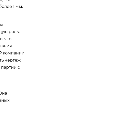
более 1 мм.
ая
щую роль.
, что
ования
Р компании
ть чертеж
 партии с
Она
ичных