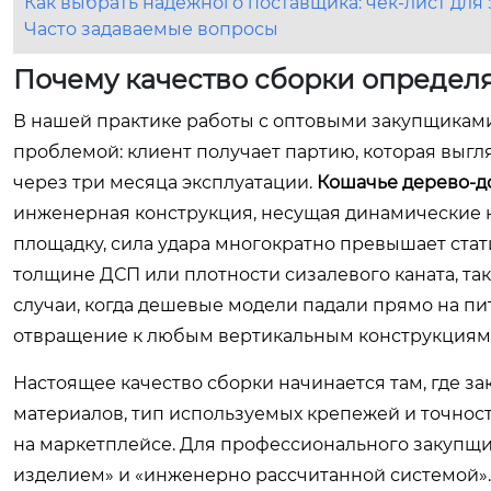
Как выбрать надежного поставщика: чек-лист для
Часто задаваемые вопросы
Почему качество сборки определ
В нашей практике работы с оптовыми закупщиками
проблемой: клиент получает партию, которая выгля
через три месяца эксплуатации.
Кошачье дерево-д
инженерная конструкция, несущая динамические на
площадку, сила удара многократно превышает стат
толщине ДСП или плотности сизалевого каната, та
случаи, когда дешевые модели падали прямо на пи
отвращение к любым вертикальным конструкциям 
Настоящее качество сборки начинается там, где за
материалов, тип используемых крепежей и точност
на маркетплейсе. Для профессионального закупщ
изделием» и «инженерно рассчитанной системой».