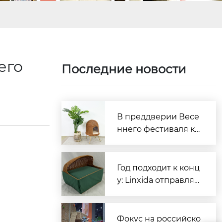
его
Последние новости
В преддверии Весе
ннего фестиваля ко
мпания Linxida Pets
приглашает вас зар
анее оформить зака
Год подходит к конц
зы.
у: Linxida отправляе
т партию мебели дл
я домашних животн
ых за границу
Фокус на российско