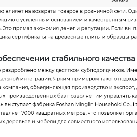
 влияет на возвраты товаров в розничной сети. Од
дукцию с усиленным основанием и качественным си
. Это прямая экономия денег и репутации. Если вы 
вщика сертификаты на древесные плиты и образцы ра
обеспечении стабильного качества
о раздроблено между десятком субподрядчиков. Им
кальной интеграции. Ярким примером такого подход
а компания, объединяющая производство и экспорт, 
ых производственных баз позволяет им управлять 
 выступает фабрика Foshan Minglin Household Co., Lt
авляет 7000 квадратных метров, что позволяет орг
их деревьев и мебели для совместного использован