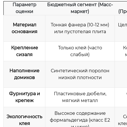
Параметр
Бюджетный сегмент (Масс-
оценки
маркет)
(Пр
Материал
Тонкая фанера (10-12 мм)
Цел
основания
или пустотелая плита
Крепление
Только клей (часто
К
сизаля
слабый)
Наполнение
Синтетический поролон
домиков
низкой плотности
Фурнитура и
Пластиковые дюбели,
крепеж
мягкий металл
Высокое содержание
Экологичность
С
формальдегида (класс Е2
клея
кле
и ниже)