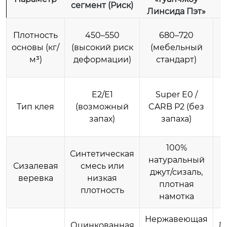
сегмент (Риск)
Линсида Пэт»
Плотность
450–550
680–720
основы (кг/
(высокий риск
(мебельный
м³)
деформации)
стандарт)
С
E2/E1
Super E0 /
Тип клея
(возможный
CARB P2 (без
запах)
запаха)
100%
Синтетическая
натуральный
Сизалевая
смесь или
с
джут/сизаль,
веревка
низкая
к
плотная
плотность
намотка
Нержавеющая
Оцинкованная
Д