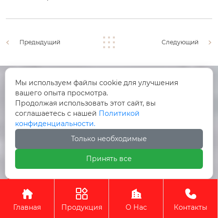
Предыдущий
Следующий
Мы используем файлы cookie для улучшения
вашего опыта просмотра.
Продолжая использовать этот сайт, вы
соглашаетесь с нашей
Политикой




конфиденциальности.
Только необходимые
+86-757-87773748

Принять все

Китай, провинция Гуандун, город Фошань,




Главная
Продукция
О Нас
Контакты
район Саньшуй, улица Юньдунхай