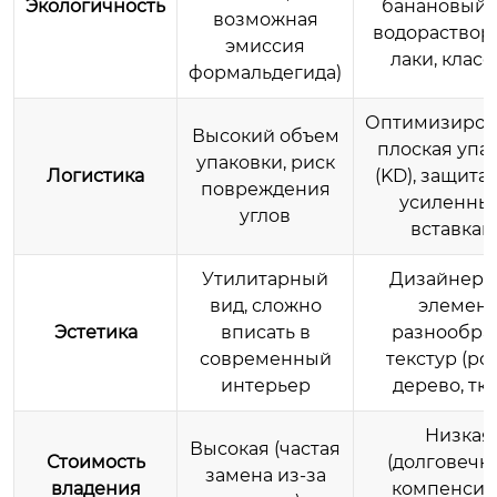
Экологичность
банановый л
возможная
водораство
эмиссия
лаки, класс
формальдегида)
Оптимизиров
Высокий объем
плоская упа
упаковки, риск
Логистика
(KD), защита 
повреждения
усиленны
углов
вставкам
Утилитарный
Дизайнерс
вид, сложно
элемент
Эстетика
вписать в
разнообра
современный
текстур (рот
интерьер
дерево, тка
Низкая
Высокая (частая
Стоимость
(долговечн
замена из-за
владения
компенсир