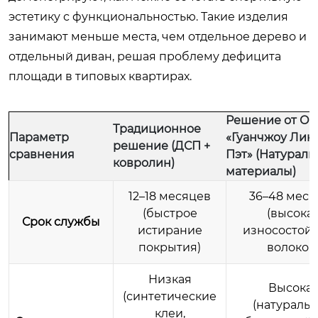
эстетику с функциональностью. Такие изделия
занимают меньше места, чем отдельное дерево и
отдельный диван, решая проблему дефицита
площади в типовых квартирах.
Решение от О
Традиционное
Параметр
«Гуанчжоу Лин
решение (ДСП +
сравнения
Пэт» (Натурал
ковролин)
материалы)
12–18 месяцев
36–48 меся
(быстрое
(высока
Срок службы
истирание
износостойк
покрытия)
волокон
Низкая
Высока
(синтетические
(натураль
клеи,