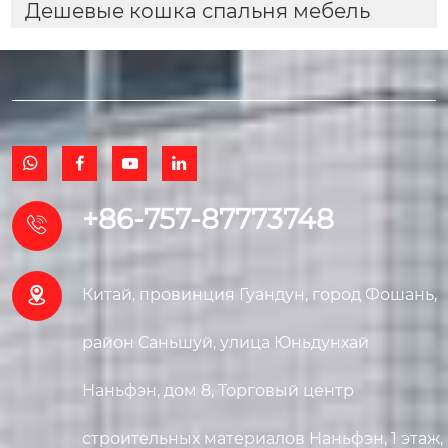
Дешевые кошка спальня мебель




+86-757-87773748


Китай, провинция Гуандун, город Фошань,
район Саньшуй, улица Юньдунхай
Наньфэн, дом 8, Торговый центр
строительных материалов Наньфэн, 1 этаж,