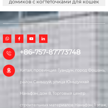
домиков с когтеточками для кошек




+86-757-87773748


Китай, провинция Гуандун, город Фошань,
район Саньшуй, улица Юньдунхай
Наньфэн, дом 8, Торговый центр
строительных материалов Наньфэн, 1 этаж,