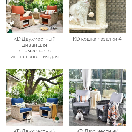
KD Двухместный
KD кошка лазалки 4
диван для
совместного
использования для
питомцев 2
KD Двухместный
KD Двухместный