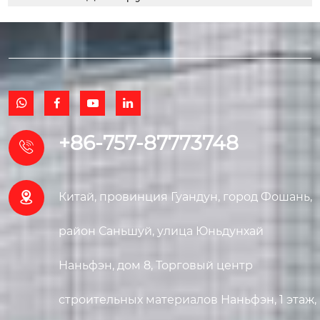




+86-757-87773748


Китай, провинция Гуандун, город Фошань,
район Саньшуй, улица Юньдунхай
Наньфэн, дом 8, Торговый центр
строительных материалов Наньфэн, 1 этаж,