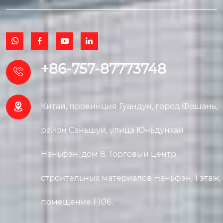




+86-757-87773748


Китай, провинция Гуандун, город Фошань,
район Саньшуй, улица Юньдунхай
Наньфэн, дом 8, Торговый центр
строительных материалов Наньфэн, 1 этаж,
помещение F106.