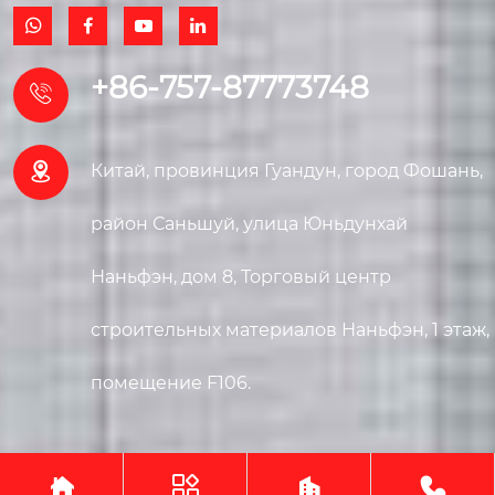




+86-757-87773748


Китай, провинция Гуандун, город Фошань,
район Саньшуй, улица Юньдунхай
Наньфэн, дом 8, Торговый центр
строительных материалов Наньфэн, 1 этаж,
помещение F106.




Авторское право©ООО Гуанчжоу Линсида Пэт