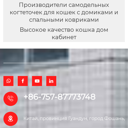
Производители самодельных
когтеточек для кошек с домиками и
спальными ковриками
Высокое качество кошка дом
кабинет




+86-757-87773748


Китай, провинция Гуандун, город Фошань,