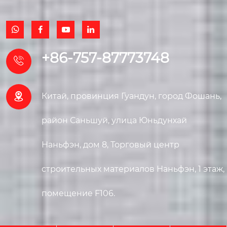




+86-757-87773748


Китай, провинция Гуандун, город Фошань,
район Саньшуй, улица Юньдунхай
Наньфэн, дом 8, Торговый центр
строительных материалов Наньфэн, 1 этаж,
помещение F106.