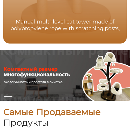
Manual multi-level cat tower made of
polypropylene rope with scratching posts,
Самые Продаваемые
Продукты