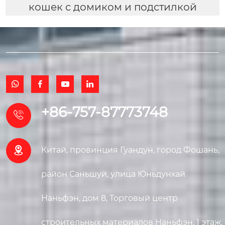
кошек с домиком и подстилкой




+86-757-87773748


Китай, провинция Гуандун, город Фошань,
район Саньшуй, улица Юньдунхай
Наньфэн, дом 8, Торговый центр
строительных материалов Наньфэн, 1 этаж,