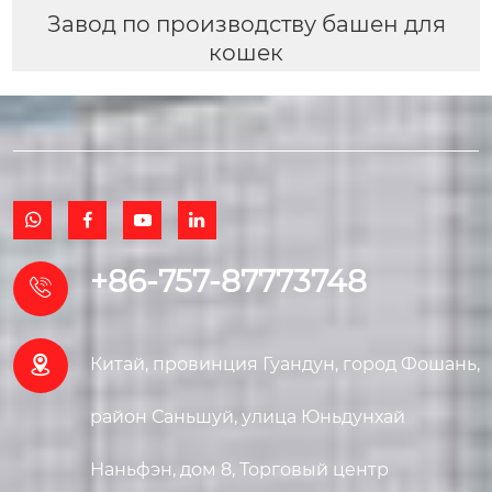
Завод по производству башен для
кошек




+86-757-87773748


Китай, провинция Гуандун, город Фошань,
район Саньшуй, улица Юньдунхай
Наньфэн, дом 8, Торговый центр